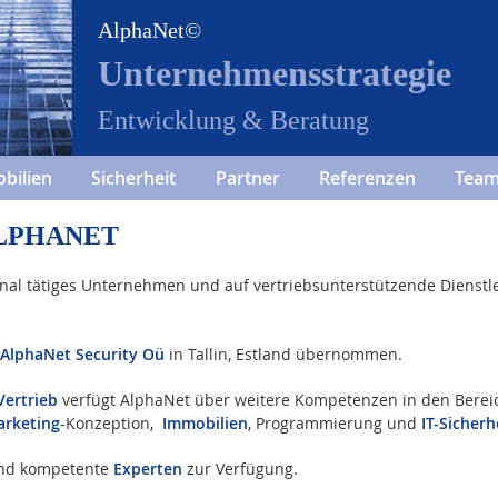
AlphaNet©
Unternehmensstrategie
Entwicklung & Beratung
bilien
Sicherheit
Partner
Referenzen
Tea
LPHANET
ional tätiges Unternehmen und auf vertriebsunterstützende Dienst
AlphaNet Security Oü
in Tallin, Estland übernommen.
Vertrieb
verfügt AlphaNet über weitere Kompetenzen in den Bereich
rketing
-Konzeption,
Immobilien
, Programmierung und
IT-Sicherh
 und kompetente
Experten
zur Verfügung.